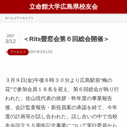
立命館大学広島県校友会
ホーム
アーカイブ
2007
＜Rits螢窓会第６回総会開催＞
3/12
2007年3月12日
アーカイブ
３月９日(金)午後６時３０分より広島駅前“梅の
花”で参加会員１８名を迎え、第６回総会が執り行
われた。佐山現代表の挨拶・昨年度の事業報告
後、会計監査報告・新役員案の承認を経て、今年
度の計画等が話し合われた。話し合いの中で当校
友会設立５５周年記念事業について実行委員から