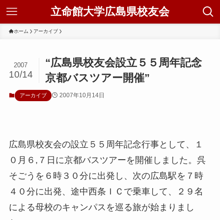
立命館大学広島県校友会
ホーム
アーカイブ
“広島県校友会設立５５周年記念
2007
10/14
京都バスツアー開催”
2007年10月14日
アーカイブ
広島県校友会の設立５５周年記念行事として、１
０月６,７日に京都バスツアーを開催しました。呉
そごうを６時３０分に出発し、次の広島駅を７時
４０分に出発、途中西条ＩＣで乗車して、２９名
による母校のキャンパスを巡る旅が始まりまし