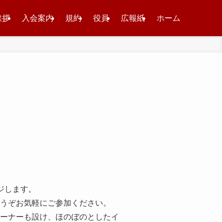
挨拶
入会案内
規約
役員
広報紙
ホーム
ジします。
うぞお気軽にご参加ください。
ーナーも設け、ほのぼのとしたイ