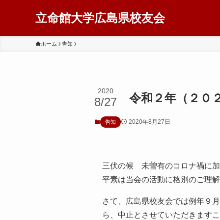
立命館大学広島県校友会
ホーム
告知
2020
令和２年（２０
8/27
2020年8月27日
告知
三伏の候 未曽有のコロナ禍に加
平素は当会の活動に格別のご理解
さて、広島県校友会では例年９月
ら、中止とさせていただきますこ