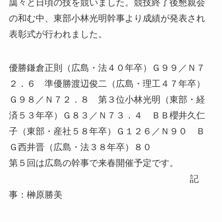
藹々と日頃の技を競いました。競技終了後懇親会
の和む中、東部小林光明幹事より成績が発表され
表彰式が行われました。
優勝鎌倉正則（広島・法４０年卒）Ｇ９９／Ｎ７
２．６ 準優勝渡辺俊二（広島・理工４７年卒）
Ｇ９８／Ｎ７２．８ 第３位小林光明（東部・経
済５３年卒）Ｇ８３／Ｎ７３．４ ＢＢ櫻井久仁
子（東部・産社５８年卒）Ｇ１２６／Ｎ９０ Ｂ
Ｇ西井晋（広島・法３８年卒）８０
第５回は広島の幹事で来春開催予定です。
記
事：榊原勝美