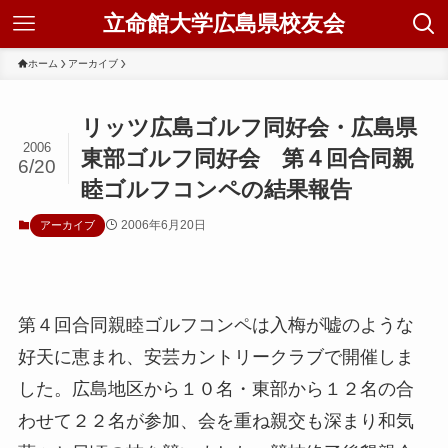
立命館大学広島県校友会
ホーム
アーカイブ
リッツ広島ゴルフ同好会・広島県
2006
東部ゴルフ同好会 第４回合同親
6/20
睦ゴルフコンペの結果報告
2006年6月20日
アーカイブ
第４回合同親睦ゴルフコンペは入梅が嘘のような
好天に恵まれ、安芸カントリークラブで開催しま
した。広島地区から１０名・東部から１２名の合
わせて２２名が参加、会を重ね親交も深まり和気